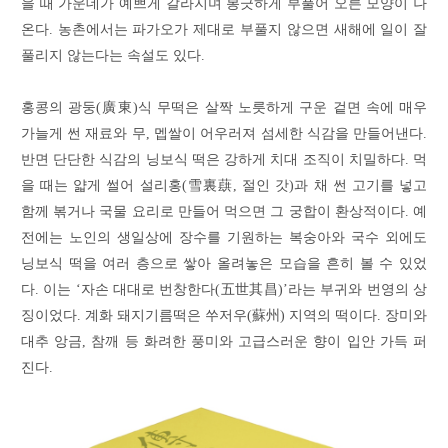
을 때 가운데가 예쁘게 갈라지며 봉긋하게 부풀어 오른 모양이 나
온다. 농촌에서는 파가오가 제대로 부풀지 않으면 새해에 일이 잘
풀리지 않는다는 속설도 있다.
홍콩의 광둥(廣東)식 무떡은 살짝 노릇하게 구운 겉면 속에 매우
가늘게 썬 재료와 무, 멥쌀이 어우러져 섬세한 식감을 만들어낸다.
반면 단단한 식감의 닝보식 떡은 강하게 치대 조직이 치밀하다. 먹
을 때는 얇게 썰어 설리홍(雪裏蕻, 절인 갓)과 채 썬 고기를 넣고
함께 볶거나 국물 요리로 만들어 먹으면 그 궁합이 환상적이다. 예
전에는 노인의 생일상에 장수를 기원하는 복숭아와 국수 외에도
닝보식 떡을 여러 층으로 쌓아 올려놓은 모습을 흔히 볼 수 있었
다. 이는 ‘자손 대대로 번창한다(五世其昌)’라는 부귀와 번영의 상
징이었다. 계화 돼지기름떡은 쑤저우(蘇州) 지역의 떡이다. 장미와
대추 앙금, 참깨 등 화려한 풍미와 고급스러운 향이 입안 가득 퍼
진다.