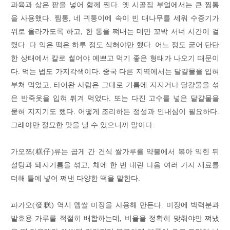
과육과 삶은 팥을 넣어 함께 찐다. 옛 시골집 부엌에서는 큰 찜통
을 사용했다. 찜통, 네 귀퉁이에 속이 빈 대나무를 세워 수증기가
위로 올라가도록 하고, 한 통을 쪄내는 데만 꼬박 서너 시간이 걸
렸다. 다 익은 떡은 하루 정도 식혀야만 했다. 어느 정도 굳어 단단
한 상태에서 칼로 썰어야 예쁘고 먹기 좋은 형태가 나오기 때문이
다. 먹는 법도 가지각색이다. 중국 다른 지역에서는 달걀물을 입혀
부쳐 먹었고, 타이완 사람은 그대로 기름에 지지거나 달걀물을 섞
은 반죽옷을 입혀 튀겨 먹었다. 또는 다진 고수를 넣은 달걀물을
묻혀 지지기도 했다. 어떻게 조리하든 정성과 인내심이 필요하다.
그래야만 절묘한 맛을 낼 수 있으니까 말이다.
가오쯔(糕仔)류는 곱게 간 건식 쌀가루를 약불에서 볶아 익힌 뒤
설탕과 돼지기름을 섞고, 체에 한 번 내린 다음 여러 가지 재료를
더해 틀에 넣어 쪄낸 다양한 떡을 말한다.
파가오(發糕) 역시 멥쌀 미장을 사용해 만든다. 미장에 박력분과
발효용 가루를 적절히 배합하는데, 비율을 정확히 맞춰야만 쪄냈