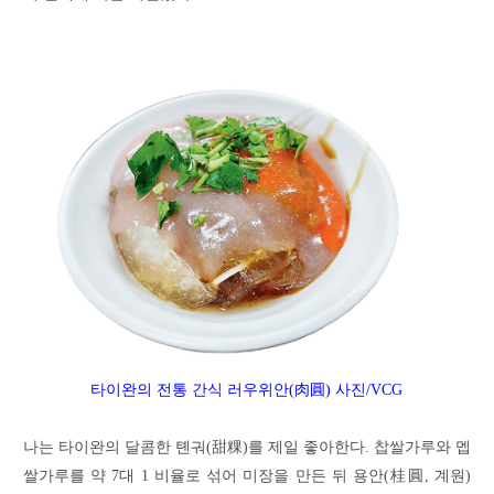
타이완의
전통
간식
러우위안(肉圓) 사진/VCG
나는 타이완의 달콤한 톈궈(甜粿)를 제일 좋아한다. 찹쌀가루와 멥
쌀가루를 약 7대 1 비율로 섞어 미장을 만든 뒤 용안(桂圓, 계원)