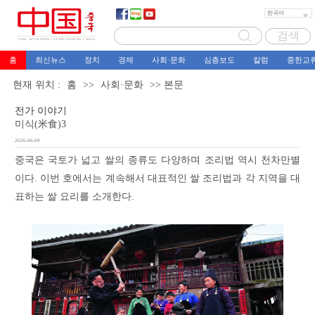
홈
최신뉴스
정치
경제
사회·문화
심층보도
칼럼
중한교
현재 위치 :
홈
>>
사회·문화
>> 본문
전가 이야기
미식(米食)3
2026-06-09
중국은 국토가 넓고 쌀의 종류도 다양하며 조리법 역시 천차만별
이다. 이번 호에서는 계속해서 대표적인 쌀 조리법과 각 지역을 대
표하는 쌀 요리를 소개한다.