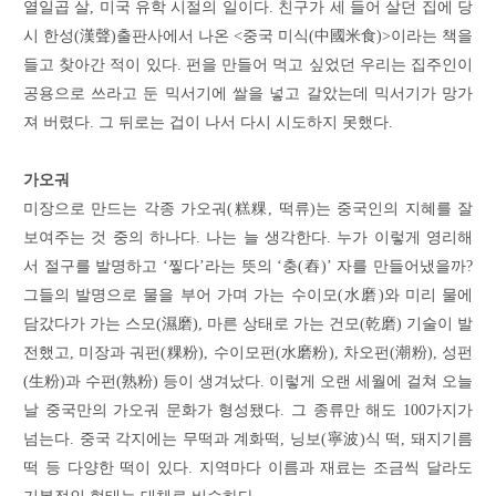
열일곱 살, 미국 유학 시절의 일이다. 친구가 세 들어 살던 집에 당
시 한성(漢聲)출판사에서 나온 <중국 미식(中國米食)>이라는 책을
들고 찾아간 적이 있다. 펀을 만들어 먹고 싶었던 우리는 집주인이
공용으로 쓰라고 둔 믹서기에 쌀을 넣고 갈았는데 믹서기가 망가
져 버렸다. 그 뒤로는 겁이 나서 다시 시도하지 못했다.
가오궈
미장으로 만드는 각종 가오궈(糕粿, 떡류)는 중국인의 지혜를 잘
보여주는 것 중의 하나다. 나는 늘 생각한다. 누가 이렇게 영리해
서 절구를 발명하고 ‘찧다’라는 뜻의 ‘충(舂)’ 자를 만들어냈을까?
그들의 발명으로 물을 부어 가며 가는 수이모(水磨)와 미리 물에
담갔다가 가는 스모(濕磨), 마른 상태로 가는 건모(乾磨) 기술이 발
전했고, 미장과 궈펀(粿粉), 수이모펀(水磨粉), 차오펀(潮粉), 성펀
(生粉)과 수펀(熟粉) 등이 생겨났다. 이렇게 오랜 세월에 걸쳐 오늘
날 중국만의 가오궈 문화가 형성됐다. 그 종류만 해도 100가지가
넘는다. 중국 각지에는 무떡과 계화떡, 닝보(寧波)식 떡, 돼지기름
떡 등 다양한 떡이 있다. 지역마다 이름과 재료는 조금씩 달라도