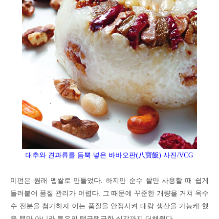
대추와
견과류를
듬뿍
넣은
바바오판(八寶飯) 사진/VCG
미펀은 원래 멥쌀로 만들었다. 하지만 순수 쌀만 사용할 때 쉽게
들러붙어 품질 관리가 어렵다. 그 때문에 꾸준한 개량을 거쳐 옥수
수 전분을 첨가하자 이는 품질을 안정시켜 대량 생산을 가능케 했
을 뿐만 아니라 특유의 탱글탱글한 식감까지 더해줬다.