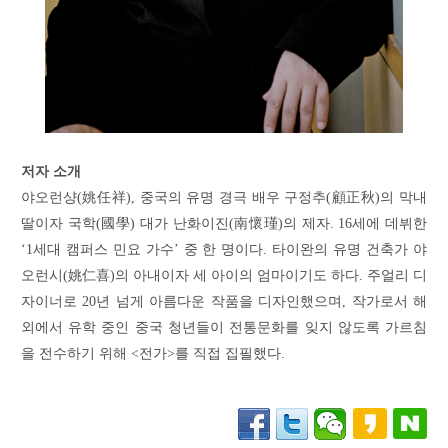
저자 소개
야오런샹(姚任祥), 중국의 유명 경극 배우 구정추(顧正秋)의 막내
딸이자 국학(國學) 대가 난화이진(南懷瑾)의 제자. 16세에 데뷔한
‘1세대 캠퍼스 민요 가수’ 중 한 명이다. 타이완의 유명 건축가 야
오런시(姚仁喜)의 아내이자 세 아이의 엄마이기도 하다. 주얼리 디
자이너로 20년 넘게 아름다운 작품을 디자인했으며, 작가로서 해
외에서 유학 중인 중국 청년들이 전통문화를 잊지 않도록 가르침
을 전수하기 위해 <전가>를 직접 집필했다.