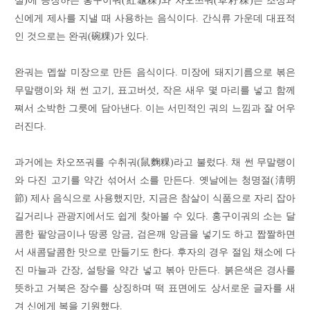
설)에 등장하는 홍구이궈(紅龜粿)와 차오쯔궈(草籽粿)는 조상과
신에게 제사를 지낼 때 사용하는 음식이다. 간식류 가운데 대표적
인 것으로는 완궈(碗粿)가 있다.
완궈는 멥쌀 미장으로 만든 음식이다. 미장에 돼지기름으로 볶은
무말랭이와 채 썬 고기, 표고버섯, 작은 새우 몇 마리를 넣고 함께
쪄서 소박한 그릇에 담아낸다. 이는 서민적인 궈의 느낌과 잘 어우
러진다.
과거에는 차오쯔궈를 수취궈(鼠麴粿)라고 불렀다. 채 썬 무말랭이
와 다진 고기를 약간 섞어서 소를 만든다. 옛날에는 청명절(淸明
節) 제사 음식으로 사용했지만, 지금은 참살이 식품으로 자리 잡아
길거리나 관광지에서도 쉽게 찾아볼 수 있다. 홍구이궈의 소는 달
콤한 팥앙금이나 땅콩 앙금, 검은깨 앙금을 넣기도 하고 짭짤하면
서 새콤달콤한 맛으로 만들기도 한다. 후자의 경우 절임 채소에 다
진 마늘과 간장, 설탕을 약간 넣고 볶아 만든다. 붉은색은 경사를
뜻하고 거북은 장수를 상징하며 떡 표면에도 상서로운 글자를 새
겨 신에게 복을 기원했다.