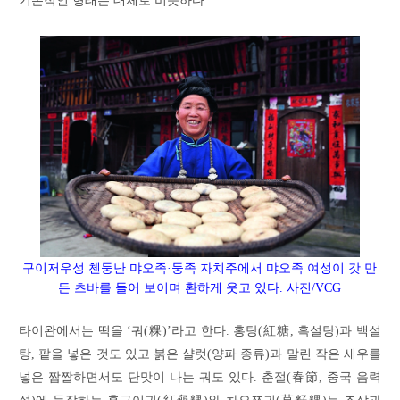
기본적인 형태는 대체로 비슷하다.
구이저우성
첸둥난
먀오족·둥족 자치주에서 먀오족 여성이 갓 만
든 츠바를 들어 보이며 환하게 웃고 있다. 사진/VCG
타이완에서는 떡을 ‘궈(粿)’라고 한다. 홍탕(紅糖, 흑설탕)과 백설
탕, 팥을 넣은 것도 있고 붉은 샬럿(양파 종류)과 말린 작은 새우를
넣은 짭짤하면서도 단맛이 나는 궈도 있다. 춘절(春節, 중국 음력