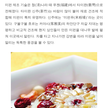
미펀 제조 기술은 청(淸)나라 때 푸젠(福建)에서 타이완(臺灣)으로
전해졌다. 타이완 신주(新竹)는 바람이 많이 불어 재료 건조에 적
합해 미펀이 특히 유명하다. 신주에는 ‘미펀푸(米粉埔)’라는 곳이
있다. 구불구불 흐르는 커야시(客雅溪)의 하안단구 자갈 지대는 평
평하고 비교적 건조해 현지 상인들이 만든 미펀을 대나무 발에 펼
쳐 이곳에서 말린다. 차를 타고 지나가면 강변을 따라 미펀을 널어
말리는 독특한 풍경을 볼 수 있다.