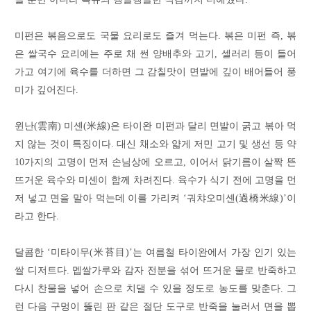
미펀은 볶음으로도 국물 요리로도 즐겨 먹는다. 볶은 미펀 즉, 볶
은 쌀국수 요리에는 주로 채 썬 양배추와 고기, 셀러리 등이 들어
가고 여기에 육수를 더하면 그 감칠맛이 면발에 깊이 배어들어 풍
미가 깊어진다.
윈난(雲南) 미셴(米線)은 타이완 미펀과 달리 면발이 굵고 볶아 먹
지 않는 것이 특징이다. 대신 채소와 얇게 저민 고기 및 생선 등 약
10가지의 고명이 먼저 손님상에 오르고, 이어서 닭기름이 살짝 뜬
뜨거운 육수와 미셴이 함께 차려진다. 육수가 식기 전에 고명을 먼
저 넣고 면을 말아 먹는데 이를 가리켜 ‘궈챠오미셴(過橋米線)’이
라고 한다.
달콤한 ‘미타이무(米苔目)’는 여름철 타이완에서 가장 인기 있는
쌀 디저트다. 멥쌀가루와 감자 전분을 섞어 뜨거운 물로 반죽하고
다시 찬물을 넣어 손으로 치댈 수 있을 정도로 농도를 맞춘다. 그
런 다음 구멍이 뚫린 판 같은 절단 도구로 반죽을 눌러서 면을 뽑