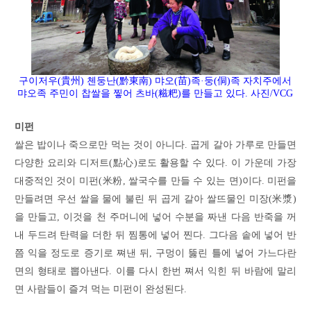
구이저우(貴州) 첸둥난(黔東南) 먀오(苗)족·둥(侗)족 자치주에서
먀오족 주민이 찹쌀을 찧어 츠바(糍粑)를 만들고 있다. 사진/VCG
미펀
쌀은 밥이나 죽으로만 먹는 것이 아니다. 곱게 갈아 가루로 만들면
다양한 요리와 디저트(點心)로도 활용할 수 있다. 이 가운데 가장
대중적인 것이 미펀(米粉, 쌀국수를 만들 수 있는 면)이다. 미펀을
만들려면 우선 쌀을 물에 불린 뒤 곱게 갈아 쌀뜨물인 미장(米漿)
을 만들고, 이것을 천 주머니에 넣어 수분을 짜낸 다음 반죽을 꺼
내 두드려 탄력을 더한 뒤 찜통에 넣어 찐다. 그다음 솥에 넣어 반
쯤 익을 정도로 증기로 쪄낸 뒤, 구멍이 뚫린 틀에 넣어 가느다란
면의 형태로 뽑아낸다. 이를 다시 한번 쪄서 익힌 뒤 바람에 말리
면 사람들이 즐겨 먹는 미펀이 완성된다.