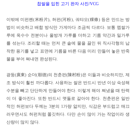
찹쌀을
입힌
고기
완자
사진/VCG
이밖에 미펀폔(米粉片), 허펀(河粉), 궈탸오(粿條) 등은 만드는 방
법이 비슷하고 배합 방식만 가게마다 조금씩 다르다. 보통 멥쌀가
루에 옥수수 전분이나 올방개 가루를 더하고 기름 약간과 밀가루
를 섞는다. 조리할 때는 먼저 큰 솥에 물을 끓인 뒤 직사각형의 납
작한 용기를 넣고 표면에 기름을 바른 다음 미리 만들어 놓은 반죽
물을 부어 쪄내면 완성된다.
광둥(廣東) 순더(順德)의 천춘펀(陳村粉)은 이들과 비슷하지만, 제
조 방식이 훨씬 까다롭다. 사용하는 쌀은 반드시 반년 이상 숙성해
수분을 빼고 단단하게 만들어야 한다. 이렇게 해야 쪄냈을 때 탄력
이 더 좋아진다. 또한 반드시 맷돌로 갈아야 한다. 천춘펀은 일반
적인 허펀보다 두께는 3분의 1가량 얇지만, 식감은 부드럽고 매끄
러우면서도 허펀처럼 쫄깃하다. 다만 손이 많이 가는 작업이라 생
산량이 많지 않다.