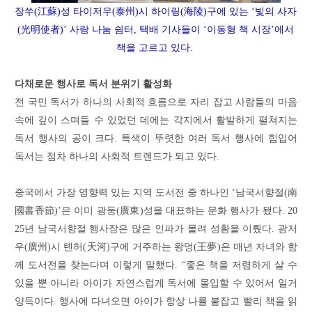
장쑤(江蘇)성 타이저우(泰州)시 하
이링(海陵)구에 있는
‘
빛의 사자
(光明使者)
’
사랑 나눔 쉼터
,
택배 기사들이
‘
이동형
책 시장
’
에서
책을 고르고 있다.
다채로운 행사로 독서 분위기 활성화
전 국민 독서가 하나의 사회적 흐름으로 자리 잡고 사람들의 마음
속에 깊이 스며들 수 있었던 데에는 각지에서 활발하게 펼쳐지는
독서 행사의
공이
크
다
.
특색이 뚜렷한 여러
독서
행사에 힘입어
독서는 점차 하나의 사회적 트렌드가 되고 있다.
중국에서 가장 영향력 있는 지역 도서전 중 하나인 ‘남국서향절(南
國書香節)’은 이미 광둥(廣東)성을 대표하는 문화 행사가 됐다. 20
25년 남국서향절 행사장은 많은 인파가 몰려 성황을 이뤘다. 광저
우(廣州)시 톈허(天河)구에 거주하는 왕멍(王夢)은 매년 자녀와 함
께 도서전을 찾는다며 이렇게 말했다. “좋은 책을 저렴하게 살 수
있을 뿐 아니라 아이가 자연스럽게 독서에 몰입할 수 있어서 일거
양득이다. 행사에 다녀오면 아이가 항상 나를 붙잡고 빨리 책을 읽