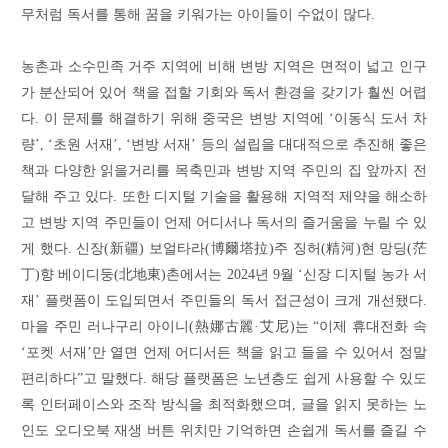
무처럼 독서를 통해 꿈을 키워가는 아이들이 수없이 많다.
농촌과 소수민족 거주 지역에 비해 변방 지역은 면적이 넓고 인구
가 분산되어 있어 책을 접할 기회와 독서 환경을 갖기가 훨씬 어렵
다. 이 문제를 해결하기 위해 중국은 변방 지역에 ‘이동식 도서 차
량’, ‘초원 서재’, ‘변방 서재’ 등의 설립을 대대적으로 추진해 좋은
책과 다양한 읽을거리를 목축민과 변방 지역 주민의 집 앞까지 전
달해 주고 있다. 또한 디지털 기술을 활용해 지역적 제약을 해소하
고 변방 지역 주민들이 언제 어디서나 독서의 즐거움을 누릴 수 있
게 했다. 신장(新疆) 보얼타라(博爾塔拉)주 징허(精河)현 망딩(茫
丁)향 베이디둥(北地東)촌에서는 2024년 9월 ‘신장 디지털 농가 서
재’ 플랫폼이 도입되면서 주민들의 독서 접근성이 크게 개선됐다.
마을 주민 러나구리 아이니(熱娜古麗·艾尼)는 “이제 휴대전화 속
‘포켓 서재’만 열면 언제 어디서든 책을 읽고 들을 수 있어서 정말
편리하다”고 말했다. 해당 플랫폼은 노년층도 쉽게 사용할 수 있도
록 인터페이스와 조작 방식을 최적화했으며, 글을 읽지 못하는 노
인도 오디오북 재생 버튼 위치만 기억하면 손쉽게 독서를 즐길 수