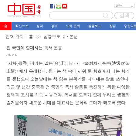
홈
최신뉴스
정치
경제
사회·문화
심층보도
칼럼
중한교
현재 위치 :
홈
>>
심층보도
>> 본문
전 국민이 함께하는 독서 운동
2026-04-22
‘서향(書香)’이라는 말은 송(宋)나라 시 <술회차시주부(述懷次柴
主簿)>에서 유래했다. 원래는 책 속에 끼워 둔 향초에서 나는 향기
를 뜻했으나 오늘날에는 책 읽는 분위기를 나타내는 말로 쓰인다.
최근 몇 년간 중국은 전 국민의 독서 활동을 촉진하기 위한 다양한
정책과 조치를 속속 내놓으며, 독서를 모두가 함께 누리는 생활의
즐거움이자 새로운 시대를 대표하는 문화적 토대가 되도록 했다.