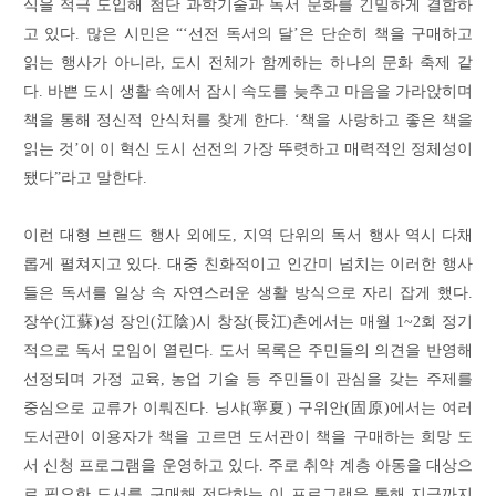
식을 적극 도입해 첨단 과학기술과 독서 문화를 긴밀하게 결합하
고 있다. 많은 시민은 “‘선전 독서의 달’은 단순히 책을 구매하고
읽는 행사가 아니라, 도시 전체가 함께하는 하나의 문화 축제 같
다. 바쁜 도시 생활 속에서 잠시 속도를 늦추고 마음을 가라앉히며
책을 통해 정신적 안식처를 찾게 한다. ‘책을 사랑하고 좋은 책을
읽는 것’이 이 혁신 도시 선전의 가장 뚜렷하고 매력적인 정체성이
됐다”라고 말한다.
이런 대형 브랜드 행사 외에도, 지역 단위의 독서 행사 역시 다채
롭게 펼쳐지고 있다. 대중 친화적이고 인간미 넘치는 이러한 행사
들은 독서를 일상 속 자연스러운 생활 방식으로 자리 잡게 했다.
장쑤(江蘇)성 장인(江陰)시 창장(長江)촌에서는 매월 1~2회 정기
적으로 독서 모임이 열린다. 도서 목록은 주민들의 의견을 반영해
선정되며 가정 교육, 농업 기술 등 주민들이 관심을 갖는 주제를
중심으로 교류가 이뤄진다. 닝샤(寧夏) 구위안(固原)에서는 여러
도서관이 이용자가 책을 고르면 도서관이 책을 구매하는 희망 도
서 신청 프로그램을 운영하고 있다. 주로 취약 계층 아동을 대상으
로 필요한 도서를 구매해 전달하는 이 프로그램을 통해 지금까지