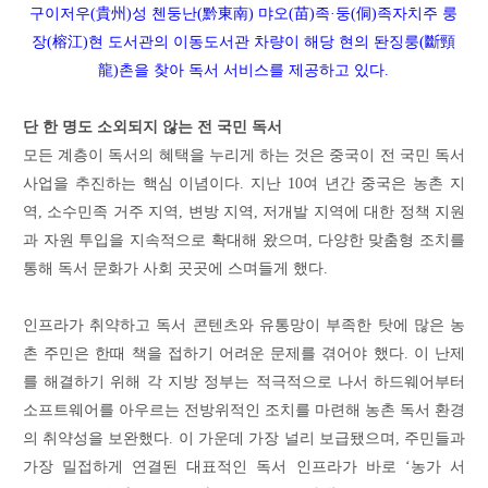
구이저우
(貴州)성 첸둥난(黔東南)
먀오
(苗)족·둥(
侗
)족자치주
룽
장(榕江)현 도서관의 이동
도서관
차량이 해당 현의 돤징룽(斷頸
龍)촌을 찾아 독서 서비스를 제공하고 있다.
단 한 명도 소외되지 않는 전 국민 독서
모든 계층이 독서의 혜택을 누리게 하는 것은 중국이 전 국민 독서
사업을 추진하는 핵심 이념이다. 지난 10여 년간 중국은 농촌 지
역, 소수민족 거주 지역, 변방 지역, 저개발 지역에 대한 정책 지원
과 자원 투입을 지속적으로 확대해 왔으며, 다양한 맞춤형 조치를
통해 독서 문화가 사회 곳곳에 스며들게 했다.
인프라가 취약하고 독서 콘텐츠와 유통망이 부족한 탓에 많은 농
촌 주민은 한때 책을 접하기 어려운 문제를 겪어야 했다. 이 난제
를 해결하기 위해 각 지방 정부는 적극적으로 나서 하드웨어부터
소프트웨어를 아우르는 전방위적인 조치를 마련해 농촌 독서 환경
의 취약성을 보완했다. 이 가운데 가장 널리 보급됐으며, 주민들과
가장 밀접하게 연결된 대표적인 독서 인프라가 바로 ‘농가 서