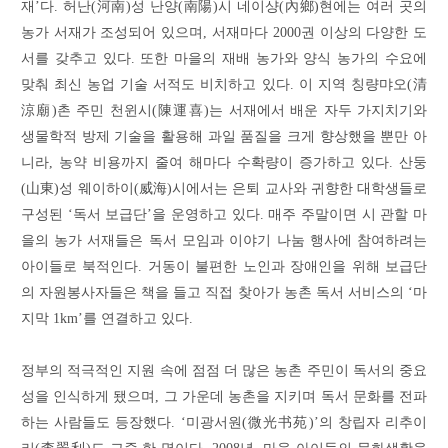
재’다. 허난(河南)성 난양(南陽)시 네이샹(內鄉)현에는 여러 곳의
농가 서재가 조성되어 있으며, 서재마다 2000권 이상의 다양한 도
서를 갖추고 있다. 또한 마을의 재배 농가와 양식 농가의 수요에
맞춰 최신 농업 기술 서적도 비치하고 있다. 이 지역 칭량먀오(清
涼廟)촌 주민 천윈시(陳運喜)는 서재에서 배운 자두 가지치기와
생물학적 방제 기술을 활용해 과일 품질을 크게 향상했을 뿐만 아
니라, 농약 비용까지 줄여 해마다 수확량이 증가하고 있다. 산둥
(山東)성 웨이하이(威海)시에서는 은퇴 교사와 귀향한 대학생들로
구성된 ‘독서 보급단’을 운영하고 있다. 매주 주말이면 시 관할 마
을의 농가 서재들은 독서 모임과 이야기 나눔 행사에 참여하려는
아이들로 북적인다. 거동이 불편한 노인과 장애인을 위해 보급단
의 자원봉사자들은 책을 들고 직접 찾아가 농촌 독서 서비스의 ‘마
지막 1km’를 연결하고 있다.
정부의 적극적인 지원 속에 점점 더 많은 농촌 주민이 독서의 중요
성을 인식하게 됐으며, 그 가운데 농촌을 지키며 독서 문화를 전파
하는 사람들도 등장했다. ‘미광서원(微光书苑)’의 창립자 리추이