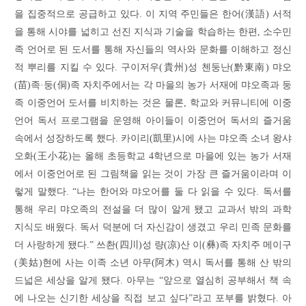
을 집중적으로 공급하고 있다. 이 지역 주민들은 한어(漢語) 서적
을 통해 시야를 넓히고 선진 지식과 기술을 학습하는 한편, 소수민
족 언어로 된 도서를 통해 자신들의 역사와 문화를 이해하고 정신
적 뿌리를 지킬 수 있다. 구이저우(貴州)성 첸둥난(黔東南) 먀오
(苗)족·둥(侗)족 자치주에서는 각 마을의 농가 서재에 먀오족과 둥
족 이중언어 도서를 비치하는 것은 물론, 학교와 커뮤니티에 이중
언어 독서 프로그램을 운영해 아이들이 이중언어 독서의 즐거움
속에서 성장하도록 했다. 카이리(凱里)시에 사는 먀오족 소녀 왕샤
오화(王小花)는 올해 초등학교 4학년으로 마을에 있는 농가 서재
에서 이중언어로 된 그림책을 읽는 것이 가장 큰 즐거움이라며 이
렇게 말했다. “나는 한어와 먀오어를 둘 다 읽을 수 있다. 독서를
통해 우리 먀오족의 전설을 더 많이 알게 됐고 교과서 밖의 과학
지식도 배웠다. 독서 덕분에 더 자신감이 생겼고 우리 민족 문화를
더 사랑하게 됐다.” 쓰촨(四川)성 량(凉)산 이(彝)족 자치주 메이구
(美姑)현에 사는 이족 소년 아무(阿木) 역시 독서를 통해 산 밖의
드넓은 세상을 알게 됐다. 아무는 “앞으로 열심히 공부해서 책 속
에 나오는 신기한 세상을 직접 보고 싶다”라고 포부를 밝혔다. 아