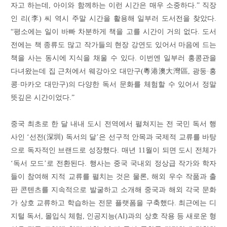
자고 하는데, 아이와 함께하는 이런 시간은 매우 소중하다.” 직장
인 리(李) 씨 역시 주말 시간을 활용해 일부러 도서전을 찾았다.
“평소에는 일이 바빠 차분하게 책을 고를 시간이 거의 없다. 도서
전에는 책 종류도 많고 작가들의 현장 강연도 있어서 마음에 드는
책을 사는 동시에 지식을 채울 수 있다. 이번엔 일부러 홍콩관을
다녀왔는데 집 근처에서 웨강아오 대만구(
粵港澳大灣區
,
광둥·홍
콩·마카오 대만구
)의 다양한 독서 문화를 체험할 수 있어서 정말
뜻깊은 시간이었다.”
중국 최초로 한 달 내내 도시 전역에서 펼쳐지는 전 국민 독서 행
사인 ‘선전(深圳) 독서의 달’은 선구적 안목과 국제적 교류를 바탕
으로 독자적인 브랜드로 성장했다. 매년 11월이 되면 도시 전체가
‘독서 모드’로 전환된다. 행사는 중국 국내외 정상급 작가와 학자
들이 참여해 지적 교류를 펼치는 것은 물론, 해외 우수 작품과 출
판 콘텐츠를 지속적으로 발굴하고 소개해 중국과 해외 각국 문화
가 상호 교류하고 학습하는 전문 플랫폼을 구축했다. 최근에는 디
지털 독서, 몰입식 체험, 인공지능(AI)과의 상호 작용 등 새로운 형