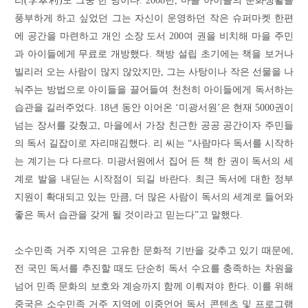
리(李翠利)도 그중 한 명이다. 2008년, 마을 아이들의 문화생활을
풍부하게 하고 싶었던 그는 자신이 운영하던 작은 슈퍼마켓 한편
에 공간을 마련하고 개인 소장 도서 200여 권을 비치해 마을 주민
과 아이들에게 무료로 개방했다. 책방 설립 초기에는 책을 보거나
빌리러 오는 사람이 많지 않았지만, 그는 사탕이나 작은 선물을 나
눠주는 방법으로 아이들을 끌어들여 천천히 아이들에게 독서하는
습관을 길러주었다. 18년 동안 이어온 ‘미광서원’은 현재 5000권이
넘는 장서를 갖췄고, 마을에서 가장 친근한 공공 공간이자 주민들
의 독서 길잡이로 자리매김했다. 리 씨는 “사람마다 독서를 시작하
는 계기는 다 다르다. 미광서원에서 집어 든 책 한 권이 독서의 세
계로 발을 내딛는 시작점이 되길 바란다. 최근 독서에 대한 정부
지원이 확대되고 있는 만큼, 더 많은 사람이 독서의 세계로 들어와
좋은 독서 습관을 갖게 될 것이라고 믿는다”고 말했다.
소수민족 거주 지역은 고유한 문화적 기반을 갖추고 있기 때문에,
전 국민 독서를 추진할 때도 단순히 독서 수요를 충족하는 차원을
넘어 민족 문화의 보호와 계승까지 함께 이뤄져야 한다. 이를 위해
중국은 소수민족 거주 지역에 이중언어 독서 콘텐츠 및 프로그램