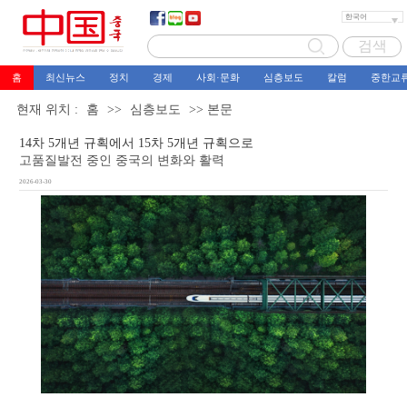
홈
최신뉴스
정치
경제
사회·문화
심층보도
칼럼
중한교
현재 위치 :
홈
>>
심층보도
>> 본문
14차 5개년 규획에서 15차 5개년 규획으로
고품질발전 중인 중국의 변화와 활력
2026-03-30