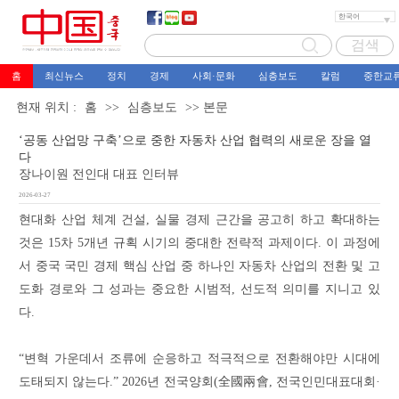
홈
최신뉴스
정치
경제
사회·문화
심층보도
칼럼
중한교
현재 위치 :
홈
>>
심층보도
>> 본문
‘공동 산업망 구축’으로 중한 자동차 산업 협력의 새로운 장을 열
다
장나이원 전인대 대표 인터뷰
2026-03-27
현대화 산업 체계 건설, 실물 경제 근간을 공고히 하고 확대하는
것은 15차 5개년 규획 시기의 중대한 전략적 과제이다. 이 과정에
서 중국 국민 경제 핵심 산업 중 하나인 자동차 산업의 전환 및 고
도화 경로와 그 성과는 중요한 시범적, 선도적 의미를 지니고 있
다.
“변혁 가운데서 조류에 순응하고 적극적으로 전환해야만 시대에
도태되지 않는다.” 2026년 전국양회(全國兩會, 전국인민대표대회·