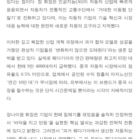
있다는 점이다. 장 회장은 인공지능(AI)이 자동차 산업에 빠르게
응용되면서 자동차가 전통적인 교통수단에서 ‘거대한 이동형 단
말기’로 진화하고 있다며, 이는 자동차 기업의 기술 혁신과 시장
대응 능력에 대한 완전히 새로운 차원의 요구라고 지적했다.
이러한 깊고 복잡한 산업 개혁 과정에서 과거 합자 모델로 성공을
거뒀던 완성차 기업들은 ‘변화하지 않으면 도태된다’라는 생존 압
박을 받고 있다. 실제로 웨다기아의 연간 판매량은 최고치 65만 대
에서 한때 9만 4000대까지 급락했다. 중국 자동차 시장에서의 점
유율도 0.5% 미만으로, 업계에서 공인된 수익 창출의 마지노선인
‘연간 10만 대’가 무너짐에 따라, 외부에서는 이 브랜드가 중국 시
장을 철수하는 것은 단지 시간문제일 뿐이라는 시각이 지배적이었
다.
장나이원 회장은 기업이 한때 침체기를 겪었음을 솔직히 인정하면
서 ‘바닥을 치고 반등’을 실현한 핵심 열쇠는 과감한 전략적 전환
에 있다고 밝혔다. 그러면서 “과거 웨다기아에서 생산한 자동차는
100% 중국 내수 시장에서 판매했다. 그 뒤 우리는 웨다기아의 발