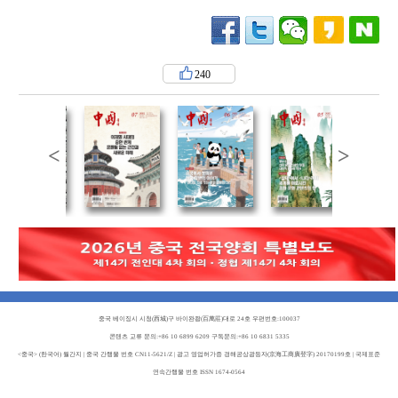
240
<
>
중국 베이징시 시청(西城)구 바이완좡(百萬莊)대로 24호 우편번호:100037
콘텐츠 교류 문의:+86 10 6899 6209 구독문의:+86 10 6831 5335
<중국> (한국어) 월간지 | 중국 간행물 번호 CN11-5621/Z | 광고 영업허가증 경해공상광등자(京海工商廣登字) 20170199호 | 국제표준
연속간행물 번호 ISSN 1674-0564