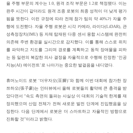
율 주행 부문의 계수는 1.0, 원격 조작 부문은 1.2로 책정됐다. 이는
완주 시간이 같더라도 원격 조종 로봇의 최종 성적이 더 낮게 평가
됨을 뜻한다. 이런 규정에 따라 전체 참가 팀의 약 40%가 자율 주
행에 도전했다. 자율 주행 로봇은 시각 카메라, 라이다(LiDAR), 관
성측정장치(IMU) 등 자체 탑재된 다중 센서 융합 시스템에 완전히
의존해 주변 환경을 실시간으로 감지했다. 이를 통해 스스로 위치
를 파악하고 지도를 그리며 경로를 계획하고 동적 장애물을 피하
는 등 일련의 복잡한 의사 결정을 자율적으로 수행해 진정한 ‘인공
지능(AI) 에이전트’로 나아가는 중요한 발걸음을 내디뎠다.
휴머노이드 로봇 ‘더우자오(豆腳)’와 함께 이번 대회에 참가한 장
쯔하오(張子豪)는 인터뷰에서 올해 로봇들의 활약에 큰 충격을 받
았다면서 “속도 측면의 돌파는 사실상 이 대회의 기술적 한계를 재
정의했으며 산업 전체가 전혀 새로운 발전 단계에 진입했음을 상
징한다. 다음 단계에서 로봇은 더 스마트하고 자율적인 방향으로
진화할 것”이라고 밝혔다.