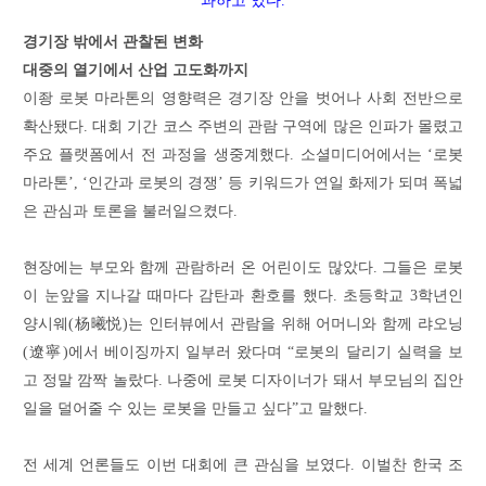
과하고 있다.
경기장 밖에서 관찰된 변화
대중의 열기에서 산업 고도화까지
이좡 로봇 마라톤의 영향력은 경기장 안을 벗어나 사회 전반으로
확산됐다. 대회 기간 코스 주변의 관람 구역에 많은 인파가 몰렸고
주요 플랫폼에서 전 과정을 생중계했다. 소셜미디어에서는 ‘로봇
마라톤’, ‘인간과 로봇의 경쟁’ 등 키워드가 연일 화제가 되며 폭넓
은 관심과 토론을 불러일으켰다.
현장에는 부모와 함께 관람하러 온 어린이도 많았다. 그들은 로봇
이 눈앞을 지나갈 때마다 감탄과 환호를 했다. 초등학교 3학년인
양시웨(杨曦悦)는 인터뷰에서 관람을 위해 어머니와 함께 랴오닝
(遼寧)에서 베이징까지 일부러 왔다며 “로봇의 달리기 실력을 보
고 정말 깜짝 놀랐다. 나중에 로봇 디자이너가 돼서 부모님의 집안
일을 덜어줄 수 있는 로봇을 만들고 싶다”고 말했다.
전 세계 언론들도 이번 대회에 큰 관심을 보였다. 이벌찬 한국 조