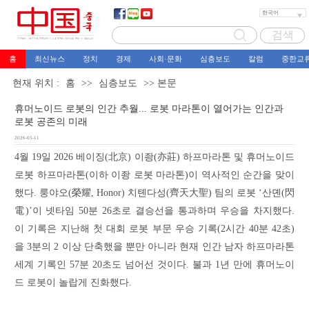
홈
최신뉴스
정치
경제
사회·문화
심층보도
칼럼
중한교
현재 위치 :
홈
>>
심층보도
>> 본문
휴머노이드 로봇의 인간 추월... 로봇 마라톤이 열어가는 인간과
로봇 공존의 미래
2026-05-11
4월 19일 2026 베이징(北京) 이좡(亦莊) 하프마라톤 및 휴머노이드
로봇 하프마라톤(이하 이좡 로봇 마라톤)이 역사적인 순간을 맞이
했다. 룽야오(榮耀, Honor) 치톈다성(齊天大聖) 팀의 로봇 ‘산뎬(閃
電)’이 넷타임 50분 26초로 결승선을 통과하며 우승을 차지했다.
이 기록은 지난해 첫 대회 로봇 부문 우승 기록(2시간 40분 42초)
을 3분의 2 이상 단축했을 뿐만 아니라 현재 인간 남자 하프마라톤
세계 기록인 57분 20초도 넘어선 것이다. 불과 1년 만에 휴머노이
드 로봇이 놀랍게 진화했다.