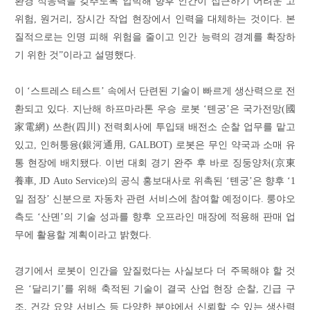
환경 적응력을 갖추도록 압박해 향후 인간이 접근하기 어려운 고
위험, 원거리, 장시간 작업 현장에서 인력을 대체하는 것이다. 본
질적으로는 인명 피해 위험을 줄이고 인간 능력의 경계를 확장하
기 위한 것”이라고 설명했다.
이 ‘스트레스 테스트’ 속에서 단련된 기술이 빠르게 생산력으로 전
환되고 있다. 지난해 하프마라톤 우승 로봇 ‘톈궁’은 국가전망(國
家電網) 쓰촨(四川) 전력회사에 투입돼 배전소 순찰 업무를 맡고
있고, 인허퉁융(銀河通用, GALBOT) 로봇은 무인 약국과 소매 유
통 현장에 배치됐다. 이번 대회 경기 완주 후 바로 징둥양처(京東
養車, JD Auto Service)의 공식 홍보대사로 위촉된 ‘톈궁’은 향후 ‘1
일 점장’ 신분으로 자동차 관련 서비스에 참여할 예정이다. 룽야오
측도 ‘산뎬’의 기술 성과를 향후 오프라인 매장에 적용해 판매 업
무에 활용할 계획이라고 밝혔다.
경기에서 로봇이 인간을 앞질렀다는 사실보다 더 주목해야 할 것
은 ‘달리기’를 위해 축적된 기술이 결국 산업 현장 순찰, 긴급 구
조, 건강 요양 서비스 등 다양한 분야에서 신뢰할 수 있는 생산력