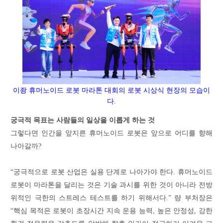
이좡
휴머노이드
로봇
마라톤
대회의
로봇
시상식
현장의
모습이
다.
궁극적 목표는 사람들의 일상을 이롭게 하는 것
그렇다면 인간을 앞지른 휴머노이드 로봇은 앞으로 어디를 향해
나아갈까?
“궁극적으로 로봇 산업은 실용 단계로 나아가야 한다. 휴머노이드
로봇이 마라톤을 달리는 것은 기술 과시를 위한 것이 아니라 전방
위적인 극한의 스트레스 테스트를 하기 위해서다.” 량 부처장은
“핵심 목적은 로봇이 초장시간 지속 운용 능력, 높은 안정성, 강한