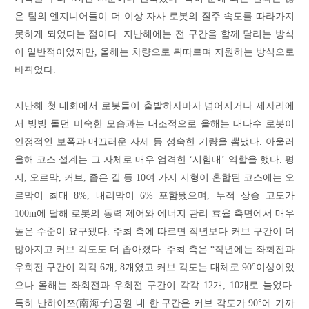
은 팀의 엔지니어들이 더 이상 자사 로봇의 질주 속도를 따라가지
못하게 되었다는 점이다. 지난해에는 전 구간을 함께 달리는 방식
이 일반적이었지만, 올해는 차량으로 뒤따르며 지원하는 방식으로
바뀌었다.
지난해 첫 대회에서 로봇들이 출발하자마자 넘어지거나 제자리에
서 빙빙 돌던 미숙한 모습과는 대조적으로 올해는 대다수 로봇이
안정적인 보폭과 매끄러운 자세 등 성숙한 기량을 뽐냈다. 아울러
올해 코스 설계는 그 자체로 매우 엄격한 ‘시험대’ 역할을 했다. 평
지, 오르막, 커브, 좁은 길 등 10여 가지 지형이 혼합된 코스에는 오
르막이 최대 8%, 내리막이 6% 포함됐으며, 누적 상승 고도가
100m에 달해 로봇의 동력 제어와 에너지 관리 효율 측면에서 매우
높은 수준이 요구됐다. 주최 측에 따르면 작년보다 커브 구간이 더
많아지고 커브 각도도 더 좁아졌다. 주최 측은 “작년에는 좌회전과
우회전 구간이 각각 6개, 8개였고 커브 각도는 대체로 90°이상이었
으나 올해는 좌회전과 우회전 구간이 각각 12개, 10개로 늘었다.
특히 난하이쯔(南海子)공원 내 한 구간은 커브 각도가 90°에 가까