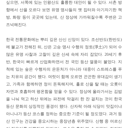
싶으면, 서쪽에 있는 인왕산도 훌륭한 대안이 될 수 있다. 서촌 방
향에서 산을 오르다 보면 유명 명사들의 옛 집터와 아기자기한 책
방, 화랑 등이 곳곳에 있는데, 산 정상에 가까워질수록 주변은 고
즈넉해진다.
한국 전통문화에는 뿌리 깊은 산신 신앙이 있다. 조선반도(한반도)
에 불교가 전해진 뒤, 산은 고승·명사 수행의 정토(淨土)가 되어 수
많은 유명 사찰과 고찰이 깊은 산세 속에 자리 잡았다. 20세기 후
반, 한국이 빠르게 산업화하면서 전 국민 등산 열풍이 불었다. 지
척에 있는 숲은 수행자의 은둔처가 아니라 대중이 스트레스를 푸
는 치유의 공간이 됐다. 여럿이 함께 오르면 끈끈한 유대감이 생기
고, 가족과 함께하면 정이 돈독해지며, 홀로 산을 탈 때는 오롯이
자연과 호흡하며 평온함을 얻을 수 있다. 정상에 올라가서는 김밥
을 나눠 먹고 하산 뒤에는 파전에 막걸리 한 잔 걸치는 것이 한국
등산 문화의 상징적인 풍경이 됐다. 산자락 아래 식당이 맛집이냐
아니냐가 등산 코스를 정하는 중요한 기준이 될 정도였다. 과거 등
산 인구는 건강을 중요시하는 중장년층 위주였다. 산행 중 어르신