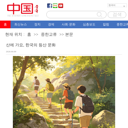
홈
최신뉴스
정치
경제
사회·문화
심층보도
칼럼
중한교
현재 위치 :
홈
>>
중한교류
>> 본문
산에 가요, 한국의 등산 문화
2026-06-09