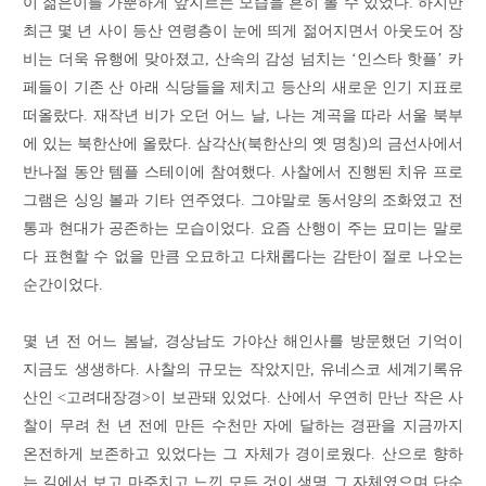
이 젊은이를 가뿐하게 앞지르는 모습을 흔히 볼 수 있었다. 하지만
최근 몇 년 사이 등산 연령층이 눈에 띄게 젊어지면서 아웃도어 장
비는 더욱 유행에 맞아졌고, 산속의 감성 넘치는 ‘인스타 핫플’ 카
페들이 기존 산 아래 식당들을 제치고 등산의 새로운 인기 지표로
떠올랐다. 재작년 비가 오던 어느 날, 나는 계곡을 따라 서울 북부
에 있는 북한산에 올랐다. 삼각산(북한산의 옛 명칭)의 금선사에서
반나절 동안 템플 스테이에 참여했다. 사찰에서 진행된 치유 프로
그램은 싱잉 볼과 기타 연주였다. 그야말로 동서양의 조화였고 전
통과 현대가 공존하는 모습이었다. 요즘 산행이 주는 묘미는 말로
다 표현할 수 없을 만큼 오묘하고 다채롭다는 감탄이 절로 나오는
순간이었다.
몇 년 전 어느 봄날, 경상남도 가야산 해인사를 방문했던 기억이
지금도 생생하다. 사찰의 규모는 작았지만, 유네스코 세계기록유
산인 <고려대장경>이 보관돼 있었다. 산에서 우연히 만난 작은 사
찰이 무려 천 년 전에 만든 수천만 자에 달하는 경판을 지금까지
온전하게 보존하고 있었다는 그 자체가 경이로웠다. 산으로 향하
는 길에서 보고 마주치고 느낀 모든 것이 생명 그 자체였으며 단순