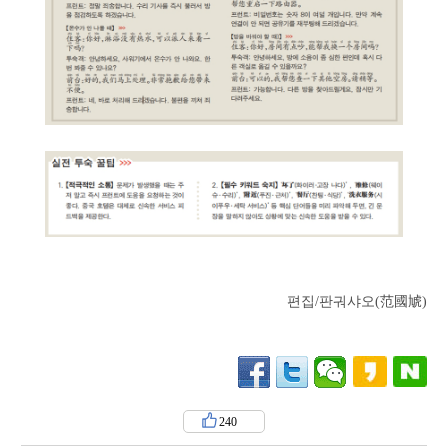
편집/판궈샤오(范國虓)
240