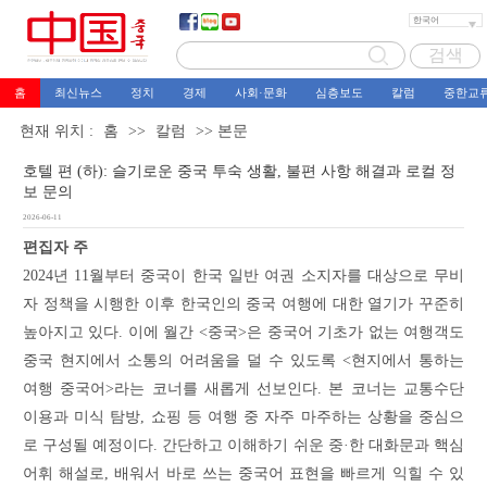
홈
최신뉴스
정치
경제
사회·문화
심층보도
칼럼
중한교
현재 위치 :
홈
>>
칼럼
>> 본문
호텔 편 (하): 슬기로운 중국 투숙 생활, 불편 사항 해결과 로컬 정
보 문의
2026-06-11
편집자 주
2024년 11월부터 중국이 한국 일반 여권 소지자를 대상으로 무비
자 정책을 시행한 이후 한국인의 중국 여행에 대한 열기가 꾸준히
높아지고 있다. 이에 월간 <중국>은 중국어 기초가 없는 여행객도
중국 현지에서 소통의 어려움을 덜 수 있도록 <현지에서 통하는
여행 중국어>라는 코너를 새롭게 선보인다. 본 코너는 교통수단
이용과 미식 탐방, 쇼핑 등 여행 중 자주 마주하는 상황을 중심으
로 구성될 예정이다. 간단하고 이해하기 쉬운 중·한 대화문과 핵심
어휘 해설로, 배워서 바로 쓰는 중국어 표현을 빠르게 익힐 수 있